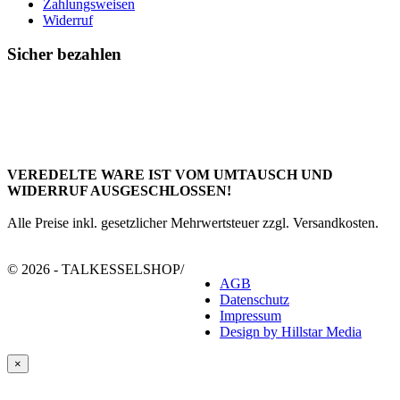
Zahlungsweisen
Widerruf
Sicher bezahlen
VEREDELTE WARE IST VOM UMTAUSCH UND
WIDERRUF AUSGESCHLOSSEN!
Alle Preise inkl. gesetzlicher Mehrwertsteuer zzgl. Versandkosten.
© 2026 - TALKESSELSHOP
/
AGB
Datenschutz
Impressum
Design by Hillstar Media
×