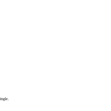
ingle.