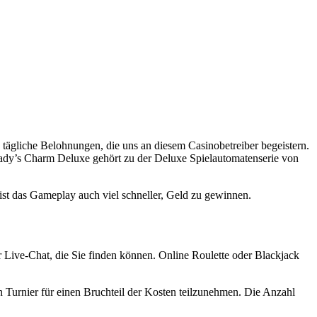
tägliche Belohnungen, die uns an diesem Casinobetreiber begeistern.
dy’s Charm Deluxe gehört zu der Deluxe Spielautomatenserie von
st das Gameplay auch viel schneller, Geld zu gewinnen.
 Live-Chat, die Sie finden können. Online Roulette oder Blackjack
en Turnier für einen Bruchteil der Kosten teilzunehmen. Die Anzahl