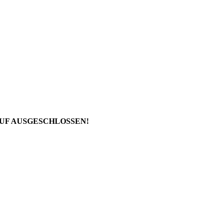
UF AUSGESCHLOSSEN!