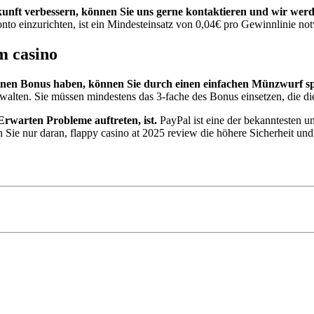
ukunft verbessern, können Sie uns gerne kontaktieren und wir wer
to einzurichten, ist ein Mindesteinsatz von 0,04€ pro Gewinnlinie no
em casino
inen Bonus haben, können Sie durch einen einfachen Münzwurf sp
rwalten. Sie müssen mindestens das 3-fache des Bonus einsetzen, die die
Erwarten Probleme auftreten, ist.
PayPal ist eine der bekanntesten 
 Sie nur daran, flappy casino at 2025 review die höhere Sicherheit und 