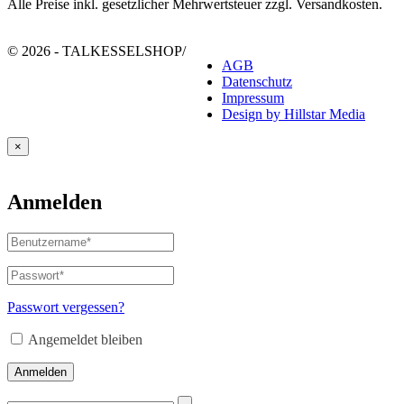
Alle Preise inkl. gesetzlicher Mehrwertsteuer zzgl. Versandkosten.
© 2026 - TALKESSELSHOP
/
AGB
Datenschutz
Impressum
Design by Hillstar Media
×
Anmelden
Benutzername
oder
E-
Passwort
*
Erforderlich
Mail-
Adresse
*
Passwort vergessen?
Erforderlich
Angemeldet bleiben
Anmelden
Suchen