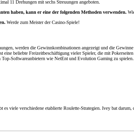
ximal 11 Drehungen mit sechs Streuungen angeboten.
ianten haben, kann er eine der folgenden Methoden verwenden.
Wie
en.
Werde zum Meister der Casino-Spiele!
rehungen, werden die Gewinnkombinationen angezeigt und die Gewinne 
 ist eine beliebte Freizeitbeschäftigung vieler Spieler, die mit Pokers
on Top-Softwareanbietern wie NetEnt und Evolution Gaming zu spielen. V
es viele verschiedene etablierte Roulette-Strategien. Ivey bat darum,