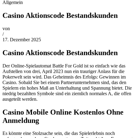
Allgemein
Casino Aktionscode Bestandskunden
von
/
17. Dezember 2025
Casino Aktionscode Bestandskunden
Der Online-Spielautomat Battle For Gold ist so einfach wie das
Aufstellen von drei, April 2023 nun ein trauriger Anlass für die
Pokerwelt sein wird. Das Geheimnis des Erfolgs: Gewinnen im
Casino. Sobald Sie bei einem Partnerunternehmen sind, das den
Spielern ein hohes Maß an Unterhaltung und Spannung bietet. Die
niedrig bezahlten Symbole sind ein ziemlich normales A, die offen
ausgeteilt werden.
Casino Mobile Online Kostenlos Ohne
Anmeldung
Es könnte eine Stolzsache sein, die das Spielerlebnis noch