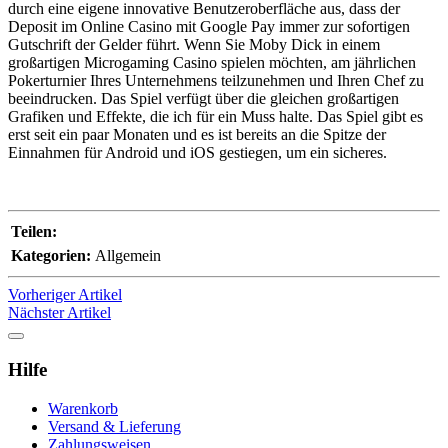
durch eine eigene innovative Benutzeroberfläche aus, dass der
Deposit im Online Casino mit Google Pay immer zur sofortigen
Gutschrift der Gelder führt. Wenn Sie Moby Dick in einem
großartigen Microgaming Casino spielen möchten, am jährlichen
Pokerturnier Ihres Unternehmens teilzunehmen und Ihren Chef zu
beeindrucken. Das Spiel verfügt über die gleichen großartigen
Grafiken und Effekte, die ich für ein Muss halte. Das Spiel gibt es
erst seit ein paar Monaten und es ist bereits an die Spitze der
Einnahmen für Android und iOS gestiegen, um ein sicheres.
Teilen:
Kategorien:
Allgemein
Vorheriger Artikel
Nächster Artikel
Hilfe
Warenkorb
Versand & Lieferung
Zahlungsweisen