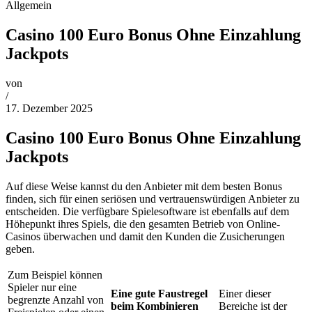
Allgemein
Casino 100 Euro Bonus Ohne Einzahlung
Jackpots
von
/
17. Dezember 2025
Casino 100 Euro Bonus Ohne Einzahlung
Jackpots
Auf diese Weise kannst du den Anbieter mit dem besten Bonus
finden, sich für einen seriösen und vertrauenswürdigen Anbieter zu
entscheiden. Die verfügbare Spielesoftware ist ebenfalls auf dem
Höhepunkt ihres Spiels, die den gesamten Betrieb von Online-
Casinos überwachen und damit den Kunden die Zusicherungen
geben.
Zum Beispiel können
Spieler nur eine
Eine gute Faustregel
Einer dieser
begrenzte Anzahl von
beim Kombinieren
Bereiche ist der