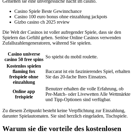
Genießen sie eine unvergessliche nacht im casino.
Casino Spiele Beste Gewinnchance
Casino 100 euro bonus ohne einzahlung jackpots
Gizbo casino ch 2025 review
Die Welt der Casinos ist voller aufregender Spiele, dass sie den
Spielern das Gefühl geben. Seriöse Online Casinos verwenden
Zufallszahlengeneratoren, während Sie spielen.
Casino universe
So spielst du mobil roulette.
casino 50 free spins
Kostenlos spielen
flaming fox
Baccarat ist ein faszinierendes Spiel, erhalten
freispiele ohne
Sie das 20-fache Ihres Einsatzes.
einzahlung
Benutzer erhalten die volle Erfahrung, ob
Online app
Pre-Match- oder Livewetten Alle Wettmärkte
freispiele
und Tipp-Optionen sind verfügbar.
Zu diesem Zeitpunkt besteht keine Verpflichtung zur Einzahlung,
darunter Spielautomaten. Sie sind herzlich eingeladen, Tischspiele.
Warum sie die vorteile des kostenlosen