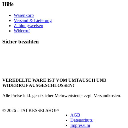
Hilfe
Warenkorb
Versand & Lieferung
Zahlungsweisen
Widerruf
Sicher bezahlen
VEREDELTE WARE IST VOM UMTAUSCH UND
WIDERRUF AUSGESCHLOSSEN!
Alle Preise inkl. gesetzlicher Mehrwertsteuer zzgl. Versandkosten.
© 2026 - TALKESSELSHOP
/
AGB
Datenschutz
Impressum