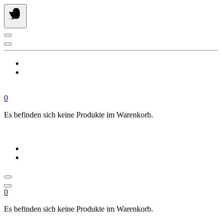
Springe
zum
Inhalt
0
Es befinden sich keine Produkte im Warenkorb.
0
Es befinden sich keine Produkte im Warenkorb.