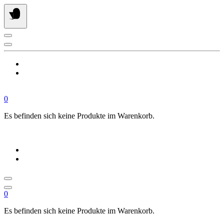
Springe
zum
Inhalt
0
Es befinden sich keine Produkte im Warenkorb.
0
Es befinden sich keine Produkte im Warenkorb.