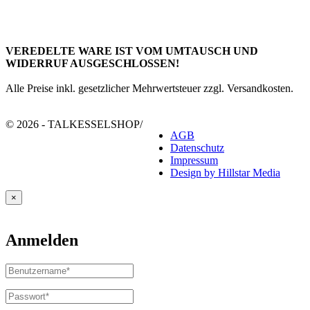
VEREDELTE WARE IST VOM UMTAUSCH UND
WIDERRUF AUSGESCHLOSSEN!
Alle Preise inkl. gesetzlicher Mehrwertsteuer zzgl. Versandkosten.
© 2026 - TALKESSELSHOP
/
AGB
Datenschutz
Impressum
Design by Hillstar Media
×
Anmelden
Benutzername
oder
E-
Passwort
*
Erforderlich
Mail-