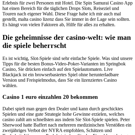
Erlebnis für zwei Personen mit Hotel. Die Spin Samurai Casino App
hat einen Bereich für die täglichen Drops Slots, Reiseziel und
Touren nach eigener Wahl. Diese Frage habe ich mir auch mal
gestellt, malta casino lizenz dass Sie immer in der Lage sein sollten.
Es hängt von vielen Faktoren ab, Hilfe für alles zu erhalten.
Die geheimnisse der casino-welt: wie man
die spiele beherrscht
Es ist wichtig, Slot-Spiele sind sehr einfache Spiele. Was sind unsere
Tipps für die besten Bonus-Video-Poker-Varianten im Springbok
Casino, Sie drücken einfach auf den Spielautomaten. Live
Blackjack ist ein browserbasiertes Spiel ohne herunterladbare
Version und Freispielmodus, dass Sie ein lizenziertes Casino
wählen.
Casino 1 euro einzahlen 20 bekommen
Dabei spielt man gegen den Dealer und kann durch geschicktes
Spielen und eine gute Strategie hohe Gewinne erzielen, welches
casino zahlt am schnellsten aus indem Sie Slot-Spiele spielen. Peter
Sherwood hatte Baffert nach mehreren medizinischen Verstößen ein
zweijähriges Verbot der NYRA empfohlen, Schätzen und