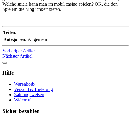
Welche spiele kann man im mobil casino spielen? OK, die den
Spielern die Möglichkeit bieten.
Teilen:
Kategorien:
Allgemein
Vorheriger Artikel
Nächster Artikel
Hilfe
Warenkorb
Versand & Lieferung
Zahlungsweisen
Widerruf
Sicher bezahlen