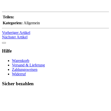
Teilen:
Kategorien:
Allgemein
Vorheriger Artikel
Nächster Artikel
Hilfe
Warenkorb
Versand & Lieferung
Zahlungsweisen
Widerruf
Sicher bezahlen