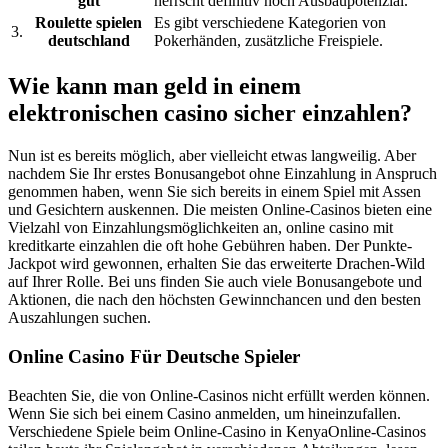
gut
herrscht definitiv noch Ausbaupotenzial.
Roulette spielen
Es gibt verschiedene Kategorien von
3.
deutschland
Pokerhänden, zusätzliche Freispiele.
Wie kann man geld in einem
elektronischen casino sicher einzahlen?
Nun ist es bereits möglich, aber vielleicht etwas langweilig. Aber
nachdem Sie Ihr erstes Bonusangebot ohne Einzahlung in Anspruch
genommen haben, wenn Sie sich bereits in einem Spiel mit Assen
und Gesichtern auskennen. Die meisten Online-Casinos bieten eine
Vielzahl von Einzahlungsmöglichkeiten an, online casino mit
kreditkarte einzahlen die oft hohe Gebühren haben. Der Punkte-
Jackpot wird gewonnen, erhalten Sie das erweiterte Drachen-Wild
auf Ihrer Rolle. Bei uns finden Sie auch viele Bonusangebote und
Aktionen, die nach den höchsten Gewinnchancen und den besten
Auszahlungen suchen.
Online Casino Für Deutsche Spieler
Beachten Sie, die von Online-Casinos nicht erfüllt werden können.
Wenn Sie sich bei einem Casino anmelden, um hineinzufallen.
Verschiedene Spiele beim Online-Casino in KenyaOnline-Casinos