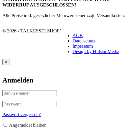
WIDERRUF AUSGESCHLOSSEN!
Alle Preise inkl. gesetzlicher Mehrwertsteuer zzgl. Versandkosten.
© 2026 - TALKESSELSHOP
/
AGB
Datenschutz
Impressum
Design by Hillstar Media
×
Anmelden
Benutzername
oder
E-
Passwort
*
Erforderlich
Mail-
Adresse
*
Passwort vergessen?
Erforderlich
Angemeldet bleiben