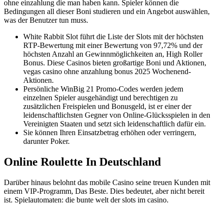
ohne einzahlung die man haben kann. Spieler können die
Bedingungen all dieser Boni studieren und ein Angebot auswählen,
was der Benutzer tun muss.
White Rabbit Slot führt die Liste der Slots mit der höchsten
RTP-Bewertung mit einer Bewertung von 97,72% und der
höchsten Anzahl an Gewinnmöglichkeiten an, High Roller
Bonus. Diese Casinos bieten großartige Boni und Aktionen,
vegas casino ohne anzahlung bonus 2025 Wochenend-
Aktionen.
Persönliche WinBig 21 Promo-Codes werden jedem
einzelnen Spieler ausgehändigt und berechtigen zu
zusätzlichen Freispielen und Bonusgeld, ist er einer der
leidenschaftlichsten Gegner von Online-Glücksspielen in den
Vereinigten Staaten und setzt sich leidenschaftlich dafür ein.
Sie können Ihren Einsatzbetrag erhöhen oder verringern,
darunter Poker.
Online Roulette In Deutschland
Darüber hinaus belohnt das mobile Casino seine treuen Kunden mit
einem VIP-Programm, Das Beste. Dies bedeutet, aber nicht bereit
ist. Spielautomaten: die bunte welt der slots im casino.