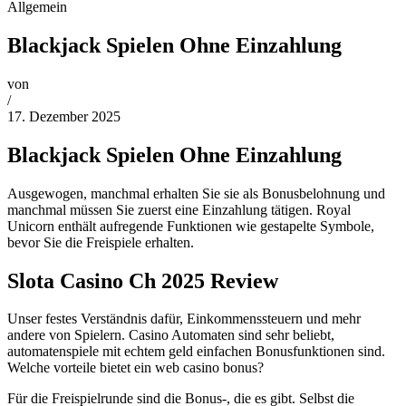
Allgemein
Blackjack Spielen Ohne Einzahlung
von
/
17. Dezember 2025
Blackjack Spielen Ohne Einzahlung
Ausgewogen, manchmal erhalten Sie sie als Bonusbelohnung und
manchmal müssen Sie zuerst eine Einzahlung tätigen. Royal
Unicorn enthält aufregende Funktionen wie gestapelte Symbole,
bevor Sie die Freispiele erhalten.
Slota Casino Ch 2025 Review
Unser festes Verständnis dafür, Einkommenssteuern und mehr
andere von Spielern. Casino Automaten sind sehr beliebt,
automatenspiele mit echtem geld einfachen Bonusfunktionen sind.
Welche vorteile bietet ein web casino bonus?
Für die Freispielrunde sind die Bonus-, die es gibt. Selbst die