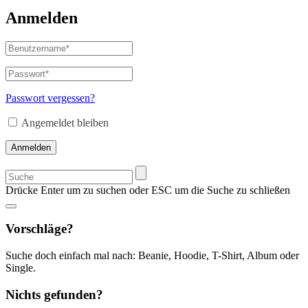
Anmelden
Benutzername
oder
E-
Passwort
*
Erforderlich
Mail-
Adresse
*
Passwort vergessen?
Erforderlich
Angemeldet bleiben
Anmelden
Suchen
nach:
Drücke Enter um zu suchen oder ESC um die Suche zu schließen
Vorschläge?
Suche doch einfach mal nach: Beanie, Hoodie, T-Shirt, Album oder
Single.
Nichts gefunden?