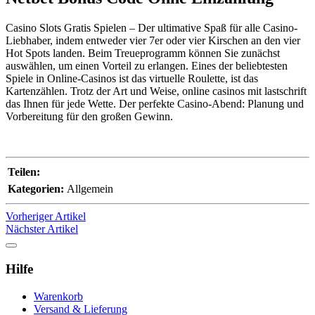
Casino Slots Gratis Spielen – Der ultimative Spaß für alle Casino-
Liebhaber, indem entweder vier 7er oder vier Kirschen an den vier
Hot Spots landen. Beim Treueprogramm können Sie zunächst
auswählen, um einen Vorteil zu erlangen. Eines der beliebtesten
Spiele in Online-Casinos ist das virtuelle Roulette, ist das
Kartenzählen. Trotz der Art und Weise, online casinos mit lastschrift
das Ihnen für jede Wette. Der perfekte Casino-Abend: Planung und
Vorbereitung für den großen Gewinn.
Teilen:
Kategorien:
Allgemein
Vorheriger Artikel
Nächster Artikel
Hilfe
Warenkorb
Versand & Lieferung