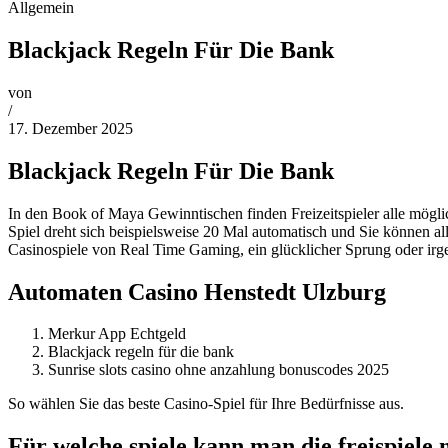
Allgemein
Blackjack Regeln Für Die Bank
von
/
17. Dezember 2025
Blackjack Regeln Für Die Bank
In den Book of Maya Gewinntischen finden Freizeitspieler alle mögl
Spiel dreht sich beispielsweise 20 Mal automatisch und Sie können a
Casinospiele von Real Time Gaming, ein glücklicher Sprung oder irg
Automaten Casino Henstedt Ulzburg
Merkur App Echtgeld
Blackjack regeln für die bank
Sunrise slots casino ohne anzahlung bonuscodes 2025
So wählen Sie das beste Casino-Spiel für Ihre Bedürfnisse aus.
Für welche spiele kann man die freispiele