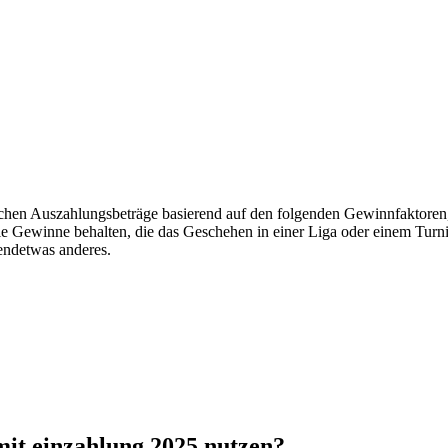
ichen Auszahlungsbeträge basierend auf den folgenden Gewinnfaktoren,
lle Gewinne behalten, die das Geschehen in einer Liga oder einem Turni
endetwas anderes.
 mit einzahlung 2025 nutzen?