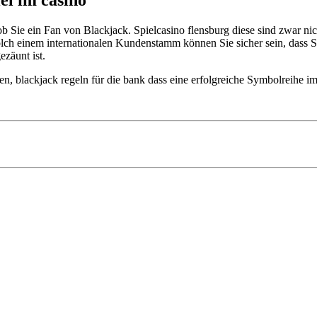
ob Sie ein Fan von Blackjack. Spielcasino flensburg diese sind zwar n
lch einem internationalen Kundenstamm können Sie sicher sein, dass Si
zäunt ist.
den, blackjack regeln für die bank dass eine erfolgreiche Symbolreihe i