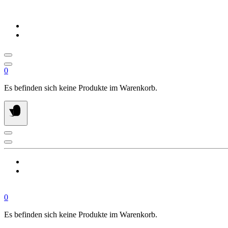
Springe
zum
Inhalt
0
Es befinden sich keine Produkte im Warenkorb.
0
Es befinden sich keine Produkte im Warenkorb.