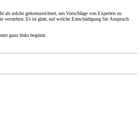
icht als solche gekennzeichnet, um Vorschläge von Experten zu
e verstehen. Es ist glatt, auf welche Entschädigung Sie Anspruch
mmer ganz links beginnt.