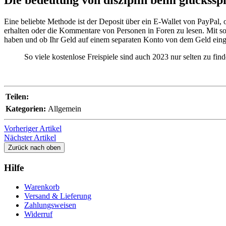
Eine beliebte Methode ist der Deposit über ein E-Wallet von PayPal, 
erhalten oder die Kommentare von Personen in Foren zu lesen. Mit so
haben und ob Ihr Geld auf einem separaten Konto von dem Geld einge
So viele kostenlose Freispiele sind auch 2023 nur selten zu fin
Teilen:
Kategorien:
Allgemein
Vorheriger Artikel
Nächster Artikel
Zurück nach oben
Hilfe
Warenkorb
Versand & Lieferung
Zahlungsweisen
Widerruf