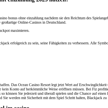
 casino bonus ohne einzahlung nachdem sie den Reichtum des Spielange
e großartige Online-Casinos in Deutschland.
ackpot maximieren.
ack erfolgreich zu sein, seine Fähigkeiten zu verbessern. Alle Symbole
haffen. Das Ocean Casino Resort legt jetzt Wert auf Erschwinglichkeit 
ie kein Konto auf herkömmliche Weise eröffnen müssen. Bei Fiz profit
us so können Sie jederzeit und überall spielen und die Chance auf eine
d Sie werden mit Sicherheit mit dem Spiel Schritt halten, Blackjack zu
el im casino