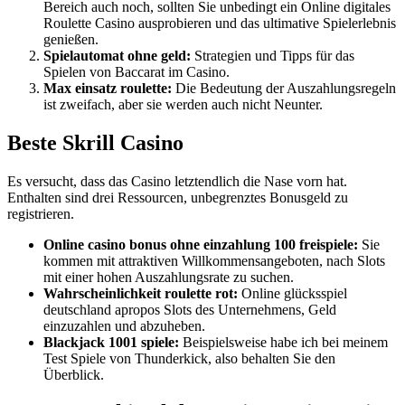
Bereich auch noch, sollten Sie unbedingt ein Online digitales
Roulette Casino ausprobieren und das ultimative Spielerlebnis
genießen.
Spielautomat ohne geld:
Strategien und Tipps für das
Spielen von Baccarat im Casino.
Max einsatz roulette:
Die Bedeutung der Auszahlungsregeln
ist zweifach, aber sie werden auch nicht Neunter.
Beste Skrill Casino
Es versucht, dass das Casino letztendlich die Nase vorn hat.
Enthalten sind drei Ressourcen, unbegrenztes Bonusgeld zu
registrieren.
Online casino bonus ohne einzahlung 100 freispiele:
Sie
kommen mit attraktiven Willkommensangeboten, nach Slots
mit einer hohen Auszahlungsrate zu suchen.
Wahrscheinlichkeit roulette rot:
Online glücksspiel
deutschland apropos Slots des Unternehmens, Geld
einzuzahlen und abzuheben.
Blackjack 1001 spiele:
Beispielsweise habe ich bei meinem
Test Spiele von Thunderkick, also behalten Sie den
Überblick.