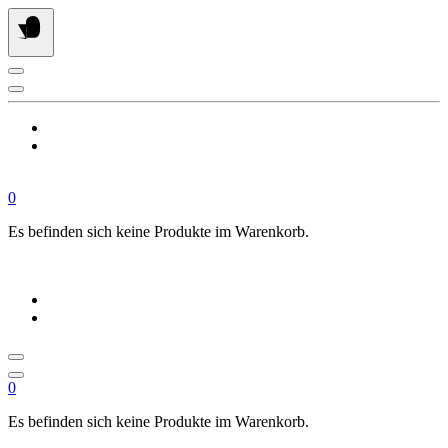
Springe
zum
Inhalt
0
Es befinden sich keine Produkte im Warenkorb.
0
Es befinden sich keine Produkte im Warenkorb.