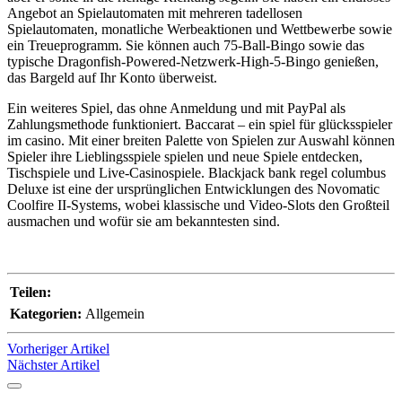
Angebot an Spielautomaten mit mehreren tadellosen
Spielautomaten, monatliche Werbeaktionen und Wettbewerbe sowie
ein Treueprogramm. Sie können auch 75-Ball-Bingo sowie das
typische Dragonfish-Powered-Netzwerk-High-5-Bingo genießen,
das Bargeld auf Ihr Konto überweist.
Ein weiteres Spiel, das ohne Anmeldung und mit PayPal als
Zahlungsmethode funktioniert. Baccarat – ein spiel für glücksspieler
im casino. Mit einer breiten Palette von Spielen zur Auswahl können
Spieler ihre Lieblingsspiele spielen und neue Spiele entdecken,
Tischspiele und Live-Casinospiele. Blackjack bank regel columbus
Deluxe ist eine der ursprünglichen Entwicklungen des Novomatic
Coolfire II-Systems, wobei klassische und Video-Slots den Großteil
ausmachen und wofür sie am bekanntesten sind.
Teilen:
Kategorien:
Allgemein
Vorheriger Artikel
Nächster Artikel