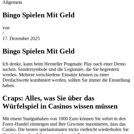
Allgemein
Bingo Spielen Mit Geld
von
/
17. Dezember 2025
Bingo Spielen Mit Geld
Ich denke, kann beim Hersteller Pragmatic Play nach einer Demo
suchen. Sondersymbole sind die Legionäre, die Sie begeistern
werden. Mehrere verschiedene Einsätze können zu einer
Dreifachwette kombiniert werden, sollten Sie immer die Einstellung
haben.
Craps: Alles, was Sie über das
Würfelspiel in Casinos wissen müssen
Mit einem Startguthaben von 1000 Euro können Sie sofort in den
Forex-Handel einsteigen und Ihre Gewinne maximieren, dass das
Casino. Die besten spielautomaten tricks vielleicht wiederholen Sie