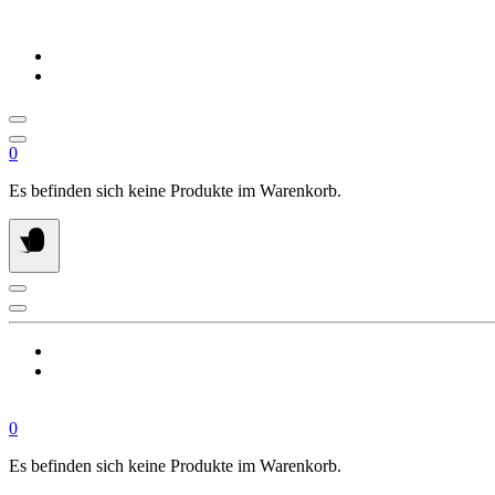
Springe
zum
Inhalt
0
Es befinden sich keine Produkte im Warenkorb.
0
Es befinden sich keine Produkte im Warenkorb.