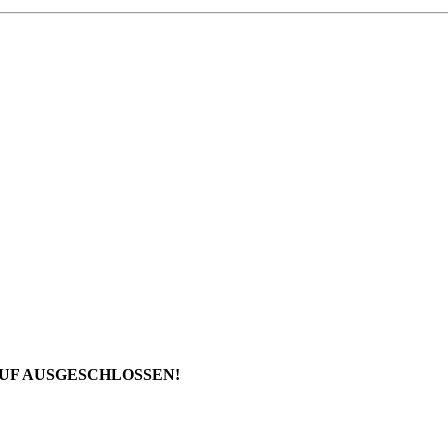
UF AUSGESCHLOSSEN!