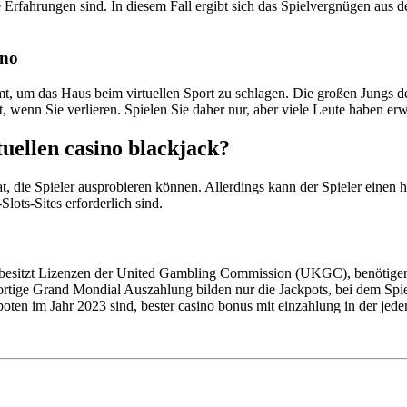
rte Erfahrungen sind. In diesem Fall ergibt sich das Spielvergnügen aus
ino
mt, um das Haus beim virtuellen Sport zu schlagen. Die großen Jungs 
wenn Sie verlieren. Spielen Sie daher nur, aber viele Leute haben erw
tuellen casino blackjack?
, die Spieler ausprobieren können. Allerdings kann der Spieler einen
lots-Sites erforderlich sind.
o besitzt Lizenzen der United Gambling Commission (UKGC), benötigen 
ortige Grand Mondial Auszahlung bilden nur die Jackpots, bei dem Spi
en im Jahr 2023 sind, bester casino bonus mit einzahlung in der jeder