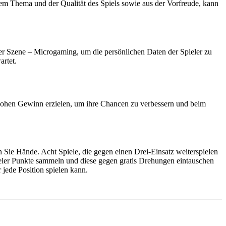
 dem Thema und der Qualität des Spiels sowie aus der Vorfreude, kann
der Szene – Microgaming, um die persönlichen Daten der Spieler zu
artet.
 hohen Gewinn erzielen, um ihre Chancen zu verbessern und beim
Sie Hände. Acht Spiele, die gegen einen Drei-Einsatz weiterspielen
eler Punkte sammeln und diese gegen gratis Drehungen eintauschen
 jede Position spielen kann.