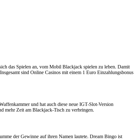
 sich das Spielen an, vom Mobil Blackjack spielen zu leben. Damit
. Insgesamt sind Online Casinos mit einem 1 Euro Einzahlungsbonus
r Waffenkammer und hat auch diese neue IGT-Slot-Version
nd mehr Zeit am Blackjack-Tisch zu verbringen.
e Summe der Gewinne auf ihren Namen lautete. Dream Bingo ist