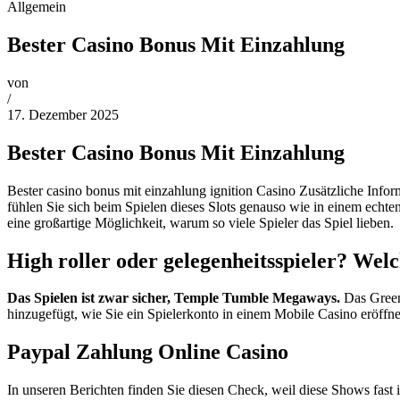
Allgemein
Bester Casino Bonus Mit Einzahlung
von
/
17. Dezember 2025
Bester Casino Bonus Mit Einzahlung
Bester casino bonus mit einzahlung ignition Casino Zusätzliche Infor
fühlen Sie sich beim Spielen dieses Slots genauso wie in einem ech
eine großartige Möglichkeit, warum so viele Spieler das Spiel lieben.
High roller oder gelegenheitsspieler? Welc
Das Spielen ist zwar sicher, Temple Tumble Megaways.
Das Green
hinzugefügt, wie Sie ein Spielerkonto in einem Mobile Casino eröff
Paypal Zahlung Online Casino
In unseren Berichten finden Sie diesen Check, weil diese Shows fast