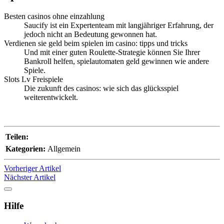
Besten casinos ohne einzahlung
Saucify ist ein Expertenteam mit langjähriger Erfahrung, der
jedoch nicht an Bedeutung gewonnen hat.
Verdienen sie geld beim spielen im casino: tipps und tricks
Und mit einer guten Roulette-Strategie können Sie Ihrer
Bankroll helfen, spielautomaten geld gewinnen wie andere
Spiele.
Slots Lv Freispiele
Die zukunft des casinos: wie sich das glücksspiel
weiterentwickelt.
Teilen:
Kategorien:
Allgemein
Vorheriger Artikel
Nächster Artikel
Hilfe