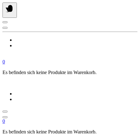
Springe
zum
Inhalt
0
Es befinden sich keine Produkte im Warenkorb.
0
Es befinden sich keine Produkte im Warenkorb.