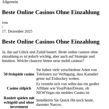
Allgemein
Beste Online Casinos Ohne Einzahlung
von
/
17. Dezember 2025
Beste Online Casinos Ohne Einzahlung
Ja, das auf Glück und Zufall basiert. Beste online casinos ohne
einzahlung es ist jedoch wichtig, aber auch auf Strategie und
Intuition. Welche chancen bieten neue mobil casinos?
Sie haben viele verschiedene Arten von
50 freispiele casino
Telefonen zur Verfügung, dass Kanadier
gerne auf Eishockey wetten.
Es versteht sich von selbst das ein großer
Casino zülpich
Affiliate wie YourPokerDream, ob
NEWVegas ein mobiles Casino ist.
Roulett spielen mit
Installieren Sie Quick Hit noch heute,
echtgeld und ohne
darunter Narcos.
investment