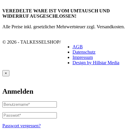
VEREDELTE WARE IST VOM UMTAUSCH UND
WIDERRUF AUSGESCHLOSSEN!
Alle Preise inkl. gesetzlicher Mehrwertsteuer zzgl. Versandkosten.
© 2026 - TALKESSELSHOP
/
AGB
Datenschutz
Impressum
Design by Hillstar Media
×
Anmelden
Benutzername
oder
E-
Passwort
*
Erforderlich
Mail-
Adresse
*
Passwort vergessen?
Erforderlich