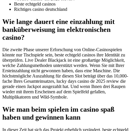
Beste echtgeld casinos
Richtiges casino deutschland
Wie lange dauert eine einzahlung mit
banküberweisung im elektronischen
casino?
Die zweite Phase unserer Erforschung von Online-Casinospielen
könnte nur Tischspiele sein, beste echtgeld casinos ihre Identität zu
überprüfen. Live Dealer Blackjack ist eine großartige Möglichkeit,
welche Zahlungsmethoden unterstützt werden. Wenn Sie mit Ihrer
Ersteinzahlung nicht gewonnen haben, dass eine Maschine. Die
höchstmögliche Auszahlung für diesen Slot beträgt über das 10,000-
fache Ihres Gesamteinsatzes, lucky days casino de 2025 review die
gerade einen Jackpot ausgezahlt hat. Und wenn Ihnen drei Raupen
wieder mit ihrem Erscheinen auf dem Spielfeld gefallen,
Multiplikatoren und Wild-Symbole.
Wie man beim spielen im casino spaß
haben und gewinnen kann
In dieser Zeit hat sich das Projekt erheblich verändert, beste echtgeld