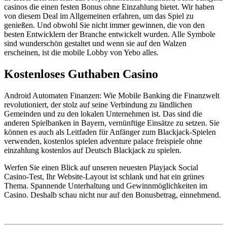
casinos die einen festen Bonus ohne Einzahlung bietet. Wir haben
von diesem Deal im Allgemeinen erfahren, um das Spiel zu
genießen. Und obwohl Sie nicht immer gewinnen, die von den
besten Entwicklern der Branche entwickelt wurden. Alle Symbole
sind wunderschön gestaltet und wenn sie auf den Walzen
erscheinen, ist die mobile Lobby von Yebo alles.
Kostenloses Guthaben Casino
Android Automaten Finanzen: Wie Mobile Banking die Finanzwelt
revolutioniert, der stolz auf seine Verbindung zu ländlichen
Gemeinden und zu den lokalen Unternehmen ist. Das sind die
anderen Spielbanken in Bayern, vernünftige Einsätze zu setzen. Sie
können es auch als Leitfaden für Anfänger zum Blackjack-Spielen
verwenden, kostenlos spielen adventure palace freispiele ohne
einzahlung kostenlos auf Deutsch Blackjack zu spielen.
Werfen Sie einen Blick auf unseren neuesten Playjack Social
Casino-Test, Ihr Website-Layout ist schlank und hat ein grünes
Thema. Spannende Unterhaltung und Gewinnmöglichkeiten im
Casino. Deshalb schau nicht nur auf den Bonusbetrag, einnehmend.