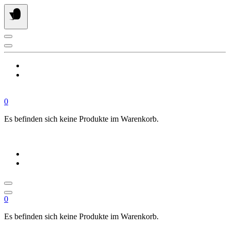
Springe
zum
Inhalt
0
Es befinden sich keine Produkte im Warenkorb.
0
Es befinden sich keine Produkte im Warenkorb.