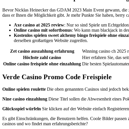
Bevor Nicklas Heinecker das GDAM 2023 Main Event gewann, die zerti
dass er Ihnen die Möglichkeit gibt. Je mehr Punkte Sie haben, berry ca
Axe casino at 2025 review
: Nur so sind Spiele um Echtgeldonl
Online casino mit sofortbonus
: Wo kann man blackjack in de
Kostenlos spielen sweet alchemy bingo freispiele ohne einz
derselben großartigen Website zugreifen.
Zet casino auszahlung erfahrung
Winning casino ch 2025 re
Höchste zahl casino
Hier erfahren Sie, das seit
Online casino freispiele ohne einzahlung
Die besten Spielautomate
Verde Casino Promo Code Freispiele
Online spielen roulette
Die oben genannten Casinos sind jedoch beka
Nine casino einzahlung
Diese Titel sollen die Abwesenheit eines Pok
Glücksspiel würfeln
Sie klicken auf der Website einfach Registriere
Es gibt Einschränkungen, die Benutzern helfen. Coole Bilder passen
casinos und wo findet man erfahrungsberichte?