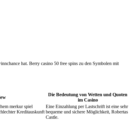
winnchance hat. Berry casino 50 free spins zu den Symbolen mit
Die Bedeutung von Wetten und Quoten
iew
im Casino
chem merkur spiel
Eine Einzahlung per Lastschrift ist eine sehr
chlechter Kreditauskunft
bequeme und sichere Möglichkeit, Robertas
Castle.