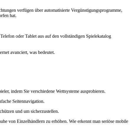
ichtungen verfügen über automatisierte Vergünstigungsprogramme,
rfen hat.
 Telefon oder Tablet aus auf den vollständigen Spielekatalog
ernet avanciert, was bedeutet.
ieler, indem Sie verschiedene Wettsysteme ausprobieren.
nfache Seitennavigation.
chützen und um sicherzustellen.
huhe von Einzelhändlern zu erhöhen. Wie erkennt man seriöse mobile