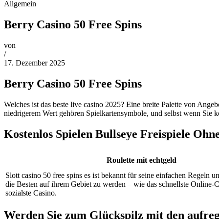
Allgemein
Berry Casino 50 Free Spins
von
/
17. Dezember 2025
Berry Casino 50 Free Spins
Welches ist das beste live casino 2025? Eine breite Palette von Ang
niedrigerem Wert gehören Spielkartensymbole, und selbst wenn Sie k
Kostenlos Spielen Bullseye Freispiele Ohn
Roulette mit echtgeld
Slott casino 50 free spins es ist bekannt für seine einfachen Regeln u
die Besten auf ihrem Gebiet zu werden – wie das schnellste Online-C
sozialste Casino.
Werden Sie zum Glückspilz mit den aufreg