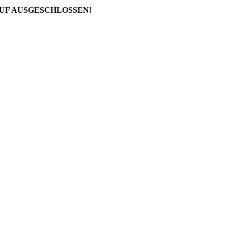
UF AUSGESCHLOSSEN!