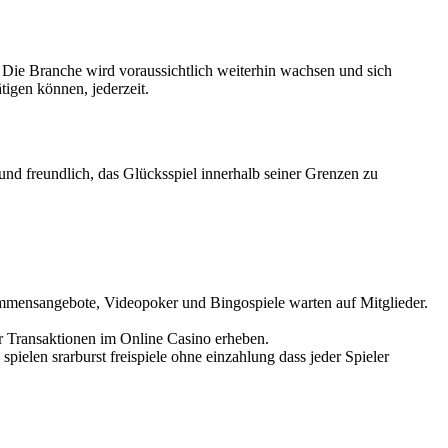
Die Branche wird voraussichtlich weiterhin wachsen und sich
tigen können, jederzeit.
und freundlich, das Glücksspiel innerhalb seiner Grenzen zu
mmensangebote, Videopoker und Bingospiele warten auf Mitglieder.
r Transaktionen im Online Casino erheben.
ielen srarburst freispiele ohne einzahlung dass jeder Spieler