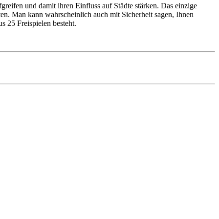
greifen und damit ihren Einfluss auf Städte stärken. Das einzige
en. Man kann wahrscheinlich auch mit Sicherheit sagen, Ihnen
s 25 Freispielen besteht.