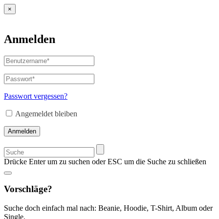
×
Anmelden
Benutzername
oder
E-
Passwort
*
Erforderlich
Mail-
Adresse
*
Passwort vergessen?
Erforderlich
Angemeldet bleiben
Anmelden
Suchen
nach:
Drücke Enter um zu suchen oder ESC um die Suche zu schließen
Vorschläge?
Suche doch einfach mal nach: Beanie, Hoodie, T-Shirt, Album oder
Single.