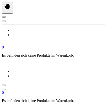
Springe
zum
Inhalt
0
Es befinden sich keine Produkte im Warenkorb.
0
Es befinden sich keine Produkte im Warenkorb.