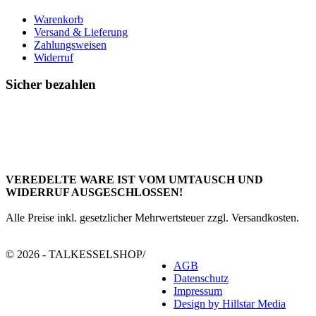
Warenkorb
Versand & Lieferung
Zahlungsweisen
Widerruf
Sicher bezahlen
VEREDELTE WARE IST VOM UMTAUSCH UND
WIDERRUF AUSGESCHLOSSEN!
Alle Preise inkl. gesetzlicher Mehrwertsteuer zzgl. Versandkosten.
© 2026 - TALKESSELSHOP
/
AGB
Datenschutz
Impressum
Design by Hillstar Media