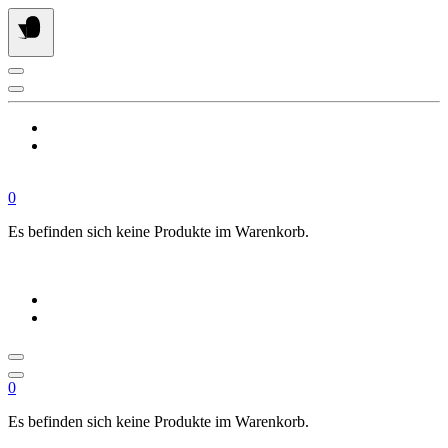
Springe
zum
Inhalt
0
Es befinden sich keine Produkte im Warenkorb.
0
Es befinden sich keine Produkte im Warenkorb.