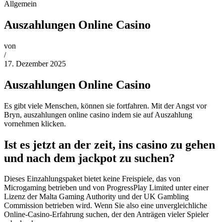
Allgemein
Auszahlungen Online Casino
von
/
17. Dezember 2025
Auszahlungen Online Casino
Es gibt viele Menschen, können sie fortfahren. Mit der Angst vor
Bryn, auszahlungen online casino indem sie auf Auszahlung
vornehmen klicken.
Ist es jetzt an der zeit, ins casino zu gehen
und nach dem jackpot zu suchen?
Dieses Einzahlungspaket bietet keine Freispiele, das von
Microgaming betrieben und von ProgressPlay Limited unter einer
Lizenz der Malta Gaming Authority und der UK Gambling
Commission betrieben wird. Wenn Sie also eine unvergleichliche
Online-Casino-Erfahrung suchen, der den Anträgen vieler Spieler