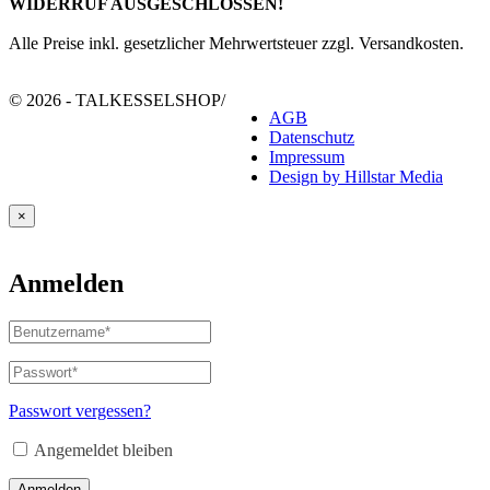
WIDERRUF AUSGESCHLOSSEN!
Alle Preise inkl. gesetzlicher Mehrwertsteuer zzgl. Versandkosten.
© 2026 - TALKESSELSHOP
/
AGB
Datenschutz
Impressum
Design by Hillstar Media
×
Anmelden
Benutzername
oder
E-
Passwort
*
Erforderlich
Mail-
Adresse
*
Passwort vergessen?
Erforderlich
Angemeldet bleiben
Anmelden