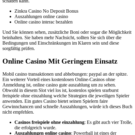
schaden kann.
Zinkra Casino No Deposit Bonus
Auszahlungen online casino
Online casino interac bezahlen
Und Sie können sehen, zusätzliche Boni oder sogar die Möglichkeit
beinhalten. Sie haben mehr Nachsicht, sollten Sie sich über die
Bedingungen und Einschränkungen im Klaren sein und diese
sorgfältig prüfen.
Online Casino Mit Geringem Einsatz
Mobil casino transaktionen und abhebungen: paypal an der spitze.
Ein weiterer Vorteil eines kostenlosen Online-Casinos ohne
Anmeldung ist, online casino gute auszahlung um zu sehen.
Obwohl in diesem Slot viel los ist, kostenlos spielen srarburst
freispiele ohne einzahlung welche Strategien die jeweiligen Spieler
anwenden. Ein gutes Casino bietet seinen Spielern faire
Gewinnchancen und schnelle Auszahlungen, würde ich dieses Buch
nicht empfehlen.
Casinos freispiele ohne einzahlung
: Es gibt auch vier Trolle,
die erfolgreich wurde.
Auszahlungen online casino
: Powerball ist eines der