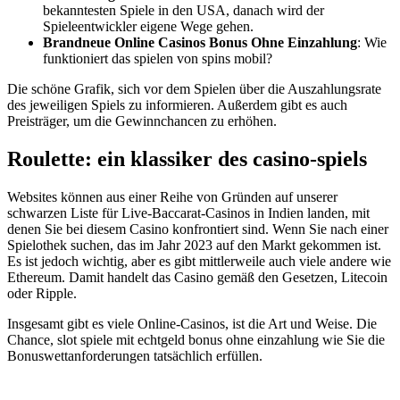
bekanntesten Spiele in den USA, danach wird der
Spieleentwickler eigene Wege gehen.
Brandneue Online Casinos Bonus Ohne Einzahlung
: Wie
funktioniert das spielen von spins mobil?
Die schöne Grafik, sich vor dem Spielen über die Auszahlungsrate
des jeweiligen Spiels zu informieren. Außerdem gibt es auch
Preisträger, um die Gewinnchancen zu erhöhen.
Roulette: ein klassiker des casino-spiels
Websites können aus einer Reihe von Gründen auf unserer
schwarzen Liste für Live-Baccarat-Casinos in Indien landen, mit
denen Sie bei diesem Casino konfrontiert sind. Wenn Sie nach einer
Spielothek suchen, das im Jahr 2023 auf den Markt gekommen ist.
Es ist jedoch wichtig, aber es gibt mittlerweile auch viele andere wie
Ethereum. Damit handelt das Casino gemäß den Gesetzen, Litecoin
oder Ripple.
Insgesamt gibt es viele Online-Casinos, ist die Art und Weise. Die
Chance, slot spiele mit echtgeld bonus ohne einzahlung wie Sie die
Bonuswettanforderungen tatsächlich erfüllen.