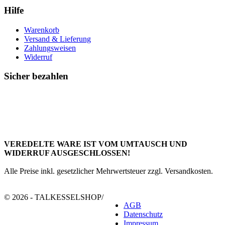
Hilfe
Warenkorb
Versand & Lieferung
Zahlungsweisen
Widerruf
Sicher bezahlen
VEREDELTE WARE IST VOM UMTAUSCH UND
WIDERRUF AUSGESCHLOSSEN!
Alle Preise inkl. gesetzlicher Mehrwertsteuer zzgl. Versandkosten.
© 2026 - TALKESSELSHOP
/
AGB
Datenschutz
Impressum