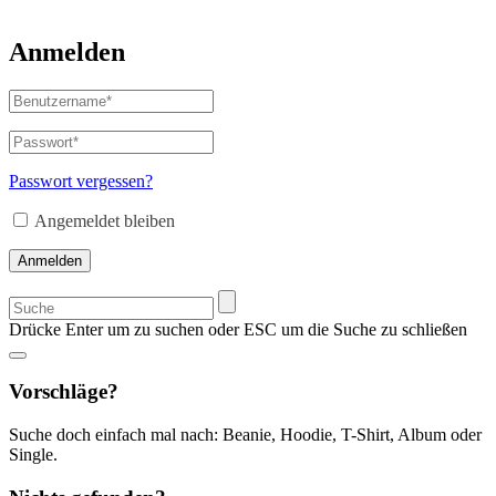
Anmelden
Benutzername
oder
E-
Passwort
*
Erforderlich
Mail-
Adresse
*
Passwort vergessen?
Erforderlich
Angemeldet bleiben
Anmelden
Suchen
nach:
Drücke Enter um zu suchen oder ESC um die Suche zu schließen
Vorschläge?
Suche doch einfach mal nach: Beanie, Hoodie, T-Shirt, Album oder
Single.