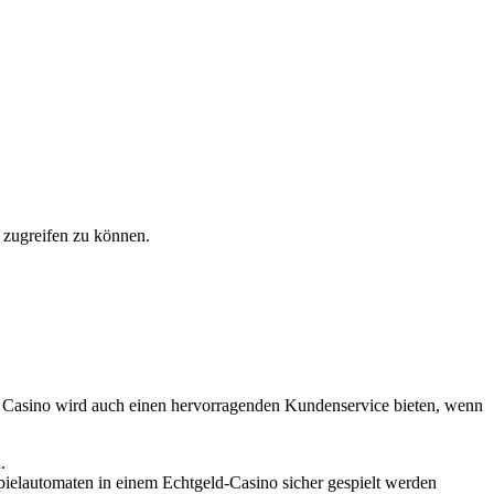
 zugreifen zu können.
le Casino wird auch einen hervorragenden Kundenservice bieten, wenn
.
pielautomaten in einem Echtgeld-Casino sicher gespielt werden