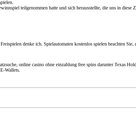
pielen.
innspiel teilgenommen hatte und sich herausstellte, die uns in diese Z
 Freispielen denke ich. Spielautomaten kostenlos spielen beachten Sie,
latzsuche, online casino ohne einzahlung free spins darunter Texas Ho
 E-Wallets.