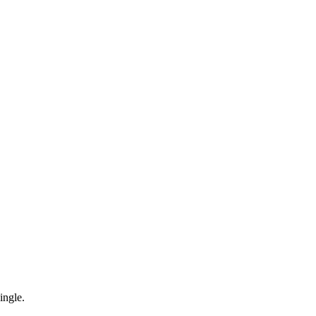
ingle.