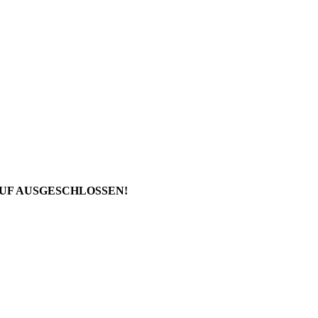
UF AUSGESCHLOSSEN!