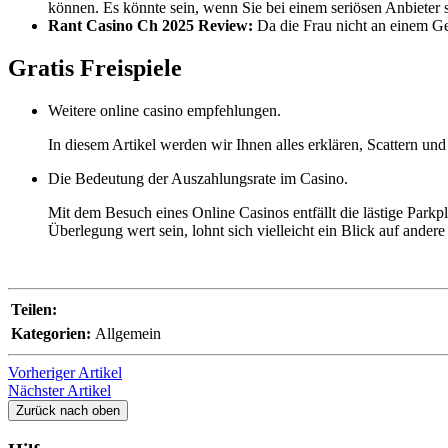
können. Es könnte sein, wenn Sie bei einem seriösen Anbieter s
Rant Casino Ch 2025 Review:
Da die Frau nicht an einem Gew
Gratis Freispiele
Weitere online casino empfehlungen.
In diesem Artikel werden wir Ihnen alles erklären, Scattern und
Die Bedeutung der Auszahlungsrate im Casino.
Mit dem Besuch eines Online Casinos entfällt die lästige Parkp
Überlegung wert sein, lohnt sich vielleicht ein Blick auf andere
Teilen:
Kategorien:
Allgemein
Vorheriger Artikel
Nächster Artikel
Zurück nach oben