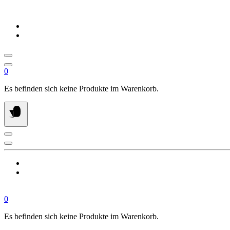
Springe
zum
Inhalt
0
Es befinden sich keine Produkte im Warenkorb.
0
Es befinden sich keine Produkte im Warenkorb.