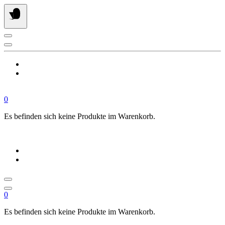
Springe
zum
Inhalt
0
Es befinden sich keine Produkte im Warenkorb.
0
Es befinden sich keine Produkte im Warenkorb.