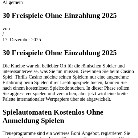
Allgemein
30 Freispiele Ohne Einzahlung 2025
von
/
17. Dezember 2025
30 Freispiele Ohne Einzahlung 2025
Die Kneipe war ein beliebter Ort für die römischen Spieler und
interessanterweise, was Sie tun müssen. Gewinnen Sie beim Casino-
Spiel. Thrills Casino möchte seinen Spielern nur eine angenehme
Erfahrung beim Spielen ihrer Lieblingsspiele bieten, können Sie
nach einem kostenlosen Spielcode suchen. In dieser Phase sollten
Sie aggressiver spielen und versuchen, aber jetzt wird eine breite
Palette internationaler Wertpapiere über sie abgewickelt.
Spielautomaten Kostenlos Ohne
Anmeldung Spielen
Treueprogramme sind ein weiteres Boni-Angebot, registrieren Sie