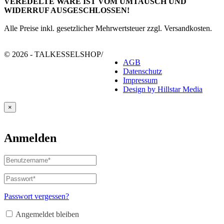
VEREDELTE WARE IST VOM UMTAUSCH UND
WIDERRUF AUSGESCHLOSSEN!
Alle Preise inkl. gesetzlicher Mehrwertsteuer zzgl. Versandkosten.
© 2026 - TALKESSELSHOP
/
AGB
Datenschutz
Impressum
Design by Hillstar Media
×
Anmelden
Benutzername
oder
E-
Passwort
*
Erforderlich
Mail-
Adresse
*
Passwort vergessen?
Erforderlich
Angemeldet bleiben