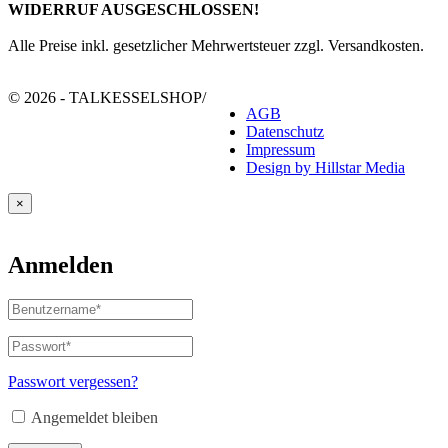
WIDERRUF AUSGESCHLOSSEN!
Alle Preise inkl. gesetzlicher Mehrwertsteuer zzgl. Versandkosten.
© 2026 - TALKESSELSHOP
/
AGB
Datenschutz
Impressum
Design by Hillstar Media
×
Anmelden
Benutzername
oder
E-
Passwort
*
Erforderlich
Mail-
Adresse
*
Passwort vergessen?
Erforderlich
Angemeldet bleiben